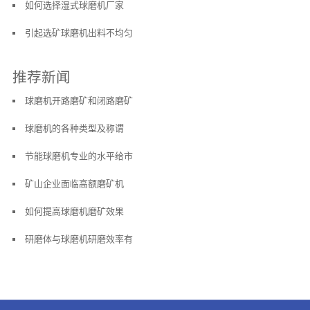
如何选择湿式球磨机厂家
引起选矿球磨机出料不均匀
推荐新闻
球磨机开路磨矿和闭路磨矿
球磨机的各种类型及称谓
节能球磨机专业的水平给市
矿山企业面临高额磨矿机
如何提高球磨机磨矿效果
研磨体与球磨机研磨效率有