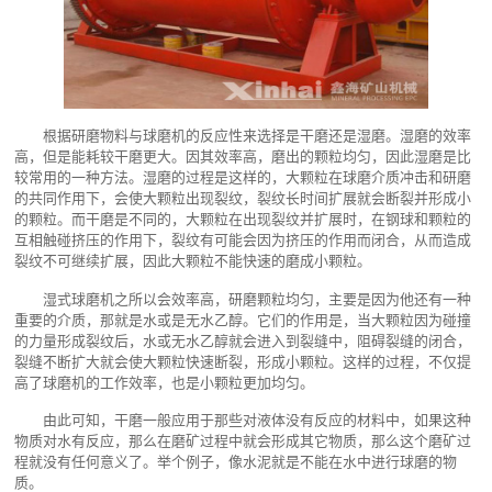
根据研磨物料与球磨机的反应性来选择是干磨还是湿磨。湿磨的效率
高，但是能耗较干磨更大。因其效率高，磨出的颗粒均匀，因此湿磨是比
较常用的一种方法。湿磨的过程是这样的，大颗粒在球磨介质冲击和研磨
的共同作用下，会使大颗粒出现裂纹，裂纹长时间扩展就会断裂并形成小
的颗粒。而干磨是不同的，大颗粒在出现裂纹并扩展时，在钢球和颗粒的
互相触碰挤压的作用下，裂纹有可能会因为挤压的作用而闭合，从而造成
裂纹不可继续扩展，因此大颗粒不能快速的磨成小颗粒。
湿式球磨机之所以会效率高，研磨颗粒均匀，主要是因为他还有一种
重要的介质，那就是水或是无水乙醇。它们的作用是，当大颗粒因为碰撞
的力量形成裂纹后，水或无水乙醇就会进入到裂缝中，阻碍裂缝的闭合，
裂缝不断扩大就会使大颗粒快速断裂，形成小颗粒。这样的过程，不仅提
高了球磨机的工作效率，也是小颗粒更加均匀。
由此可知，干磨一般应用于那些对液体没有反应的材料中，如果这种
物质对水有反应，那么在磨矿过程中就会形成其它物质，那么这个磨矿过
程就没有任何意义了。举个例子，像水泥就是不能在水中进行球磨的物
质。