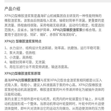
产品介绍
XPA(2)型橡胶渣浆泵是鑫海矿山机械集团自主研发的一种性能特殊的
橡胶渣浆泵。该泵由后侧面吸入浆液，轴密封简单不泄漏，更重要的是
其流量、扬程曲线很陡。采用电磁无级调速，运动均匀稳定，粒度选别
范围大，且省水，操作维护简单，
XPA(2)型橡胶渣浆泵
价格合理。主
要用于选别砂金、钨矿、锡矿、赤铁矿和海滨砂矿。
XPA(2) 型橡胶渣浆泵特点
1、水力设计、结构设计先进新颖，效率高，抗磨蚀，运行平稳可靠;
2、泵大流量，低扬程;
3、小流量，高扬程;
4、轴密封简单可靠，无泄漏;
5、用在压滤行业不用变频调速，输送浓度高。
XPA(2)型橡胶渣浆泵原理
鑫海
XPA(2)型橡胶渣浆泵
与浆泵XPA(2)型合金渣浆泵相同都是以压入
式吸入泵，吸程小，建议入料液面高于泵的中心高。XPA(2)型橡胶渣
浆泵经电动机高速旋转，橡胶渣浆泵的叶片传递并转化为被抽升流体的
压能和动能。
泵的主要工作部件是叶轮与机壳，机壳内的叶轮装置位于轴上，并与原
动机连接形成一个整体。当原动机带动叶轮旋转时，叶轮中的叶片迫使
流体旋转，即叶片对流体沿它的运动方向做功，从而迫使流体的压力势