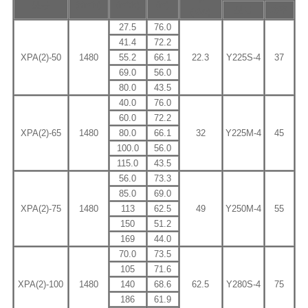
型号
(r/min)
(m³/h)
(m)
型号
功率
(KW)
27.5
76.0
41.4
72.2
XPA(2)-50
1480
55.2
66.1
22.3
Y225S-4
37
69.0
56.0
80.0
43.5
40.0
76.0
60.0
72.2
XPA(2)-65
1480
80.0
66.1
32
Y225M-4
45
100.0
56.0
115.0
43.5
56.0
73.3
85.0
69.0
XPA(2)-75
1480
113
62.5
49
Y250M-4
55
150
51.2
169
44.0
70.0
73.5
105
71.6
XPA(2)-100
1480
140
68.6
62.5
Y280S-4
75
186
61.9