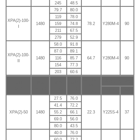
245
48.5
79.7
80.0
119
78.0
XPA(2)-100-
1480
159
74.8
78.2
Y280M-4
90
Ⅰ
211
67.5
279
52.9
58.0
91.8
87.0
89.1
XPA(2)-100-
1480
116
85.7
64.7
Y280M-4
90
Ⅱ
154
77.3
203
60.6
最大轴功
参考电机(KW)
项目
转速
流量
扬程
率
型号
(r/min)
(m³/h)
(m)
型号
功率
(KW)
27.5
76.0
41.4
72.2
XPA(2)-50
1480
55.2
66.1
22.3
Y225S-4
37
69.0
56.0
80.0
43.5
40.0
76.0
60.0
72.2