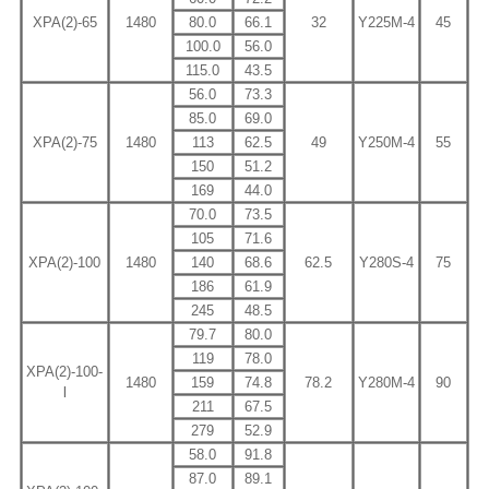
XPA(2)-65
1480
80.0
66.1
32
Y225M-4
45
100.0
56.0
115.0
43.5
56.0
73.3
85.0
69.0
XPA(2)-75
1480
113
62.5
49
Y250M-4
55
150
51.2
169
44.0
70.0
73.5
105
71.6
XPA(2)-100
1480
140
68.6
62.5
Y280S-4
75
186
61.9
245
48.5
79.7
80.0
119
78.0
XPA(2)-100-
1480
159
74.8
78.2
Y280M-4
90
Ⅰ
211
67.5
279
52.9
58.0
91.8
87.0
89.1