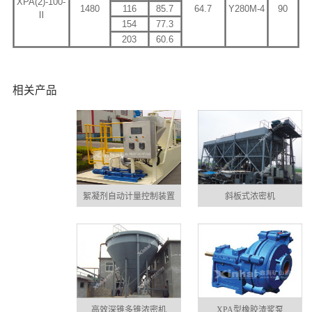
XPA(2)-100-
1480
116
85.7
64.7
Y280M-4
90
Ⅱ
154
77.3
203
60.6
相关产品
絮凝剂自动计量控制装置
斜板式浓密机
高效深锥多锥浓密机
XPA型橡胶渣浆泵