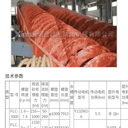
技术参数
按返
按溢
水
提
螺旋
砂处
流处
螺旋
螺旋
类
槽
传动电机
传动电机
提升电
电
型 号
转速
理能
理能
直径
长度
型
坡
型号
功率(kw)
机型号
功
(r.p.m)
力
力
(mm)
(mm)
度
(kw
(t/d)
(t/d)
FLC-
1.6～
216～
50-
Y132M2-
φ1000
7913
5.5
手 动<
1000
7.4
1000
260
6
1150
FLC-
5～7
～
120
φ1200
8100
Y100L-4