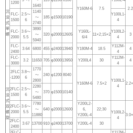
1200
1640
Y160M-6
7.5
2.
沉
1140
FLC-
2.5～
Y100L1-
没
～
185
φ1500
10190
1500
6
4
式
2740
单
3890
FLC-
3.6～
Y160L-
Y100L2-
螺
～
320
φ2000
12605
11×2;15×2
3
2000
5.5
6/4
4
5940
FLC-
Y112M-
3.64
6800
455
φ2400
13940
Y180M-4
18.5
4
2400
4
FLC-
Y112M-
3.2
11650
705
φ3000
13950
Y200L4
30
4
3000
4
1770
2FLC
3.8～
～
240
φ1200
8040
-1200
6
2800
Y100L1-
Y160M-6
7.5×2
2.2
4
2280
2FLC-
2.5～
沉
～
370
φ1500
10140
1500
6
没
5480
式
7780
Y200L2-
双
2FLC-
3.6～
～
640
φ2000
12600
6,
22;30
螺
2000
5.5
Y100L2-
11880
Y200L-4
3.0
旋
4
2FLC-
3.67
13700
910
φ2400
13700
Y200L-4
30
2400
2FLC-
Y112M-