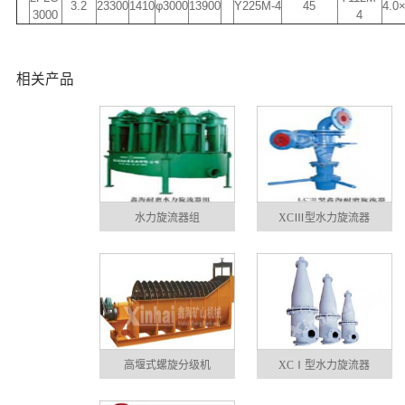
3.2
23300
1410
φ3000
13900
Y225M-4
45
4.0
3000
4
相关产品
水力旋流器组
XCⅢ型水力旋流器
高堰式螺旋分级机
XCⅠ型水力旋流器