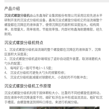
产品介绍
沉没式螺旋分级机
由山东鑫海矿业集团股份有限公司采用比较先进水平
研制开发的沉没式分级机设备，鑫海沉没式螺旋分级机它的溢流端整个
螺旋都在沉降区的液体面下，使得沉降区的面积和深度加大。结构简
单，处理量大，简单易用，节能效率强，内部衬有鑫海耐磨橡胶，经久
耐用。
沉没式螺旋分级机特点
1、沉没式螺旋分级机溢流端的整个螺旋都在沉降区的液体面下，沉降
区面积大深度高；
2、沉没式螺旋分级机返砂端增加了返砂自动提升装置，取消球磨机大
勺头的配置；
3、 每吨矿石一般可节电1～1.5度；
4、 沉没式分级机可避免大勺头的频繁检修；
5、 沉没式分级机能减缓对球磨机大、小齿轮的不均衡冲击；
沉没式螺旋分级机工作原理
沉没式螺旋分级机利用于固体颗粒大小、比重的不同经螺旋低速转动，
因在液体中的沉降速度不同，细矿粒浮在水中形成溢流流出，粗矿粒沉
于槽底，由螺旋推送到排料口排出，来进行机械分级。