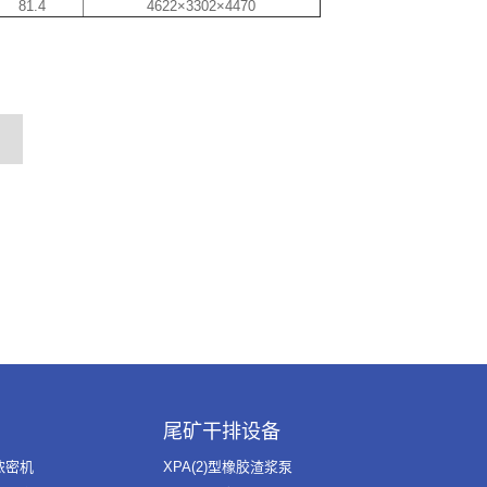
81.4
4622×3302×4470
尾矿干排设备
浓密机
XPA(2)型橡胶渣浆泵