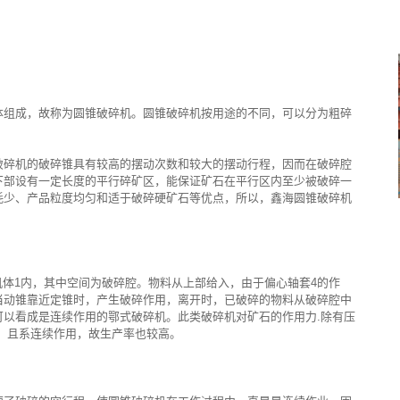
体组成，故称为圆锥破碎机。圆锥破碎机按用途的不同，可以分为粗碎
破碎机的破碎锥具有较高的摆动次数和较大的摆动行程，因而在破碎腔
下部设有一定长度的平行碎矿区，能保证矿石在平行区内至少被破碎一
耗少、产品粒度均匀和适于破碎硬矿石等优点，所以，鑫海圆锥破碎机
机体1内，其中空间为破碎腔。物料从上部给入，由于偏心轴套4的作
当动锥靠近定锥时，产生破碎作用，离开时，已破碎的物料从破碎腔中
以看成是连续作用的鄂式破碎机。此类破碎机对矿石的作用力.除有压
，且系连续作用，故生产率也较高。