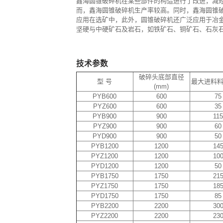
鑫海圆锥破碎机在某些部件的构造进行了改进，减
而，鑫海圆锥破碎机生产率较高。同时，鑫海圆锥
应用在选矿中，此外，圆锥破碎机还广泛应用于冶
坚硬与中硬矿石及岩石，如铁矿石、铜矿石、石灰
技术参数
破碎头底部直径
型 号
最大进料料
(mm)
PYB600
600
75
PYZ600
600
35
PYB900
900
11
PYZ900
900
60
PYD900
900
50
PYB1200
1200
14
PYZ1200
1200
10
PYD1200
1200
50
PYB1750
1750
21
PYZ1750
1750
18
PYD1750
1750
85
PYB2200
2200
30
PYZ2200
2200
23