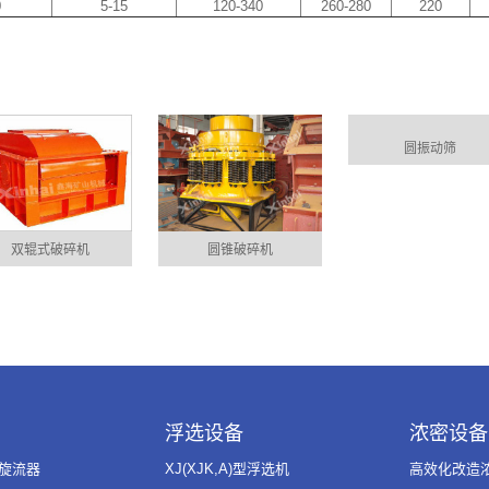
0
5-15
120-340
260-280
220
圆振动筛
双辊式破碎机
圆锥破碎机
浮选设备
浓密设备
力旋流器
XJ(XJK,A)型浮选机
高效化改造