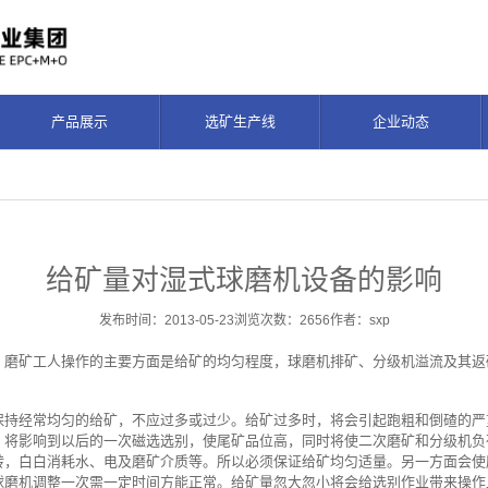
产品展示
选矿生产线
企业动态
给矿量对湿式球磨机设备的影响
发布时间：2013-05-23浏览次数：2656作者：sxp
，磨矿工人操作的主要方面是给矿的均匀程度，球磨机排矿、分级机溢流及其返
保持经常均匀的给矿，不应过多或过少。给矿过多时，将会引起跑粗和倒碴的严
，将影响到以后的一次磁选选别，使尾矿品位高，同时将使二次磨矿和分级机负
转，白白消耗水、电及磨矿介质等。所以必须保证给矿均匀适量。另一方面会使
球磨机调整一次需一定时间方能正常。给矿量忽大忽小将会给选别作业带来操作