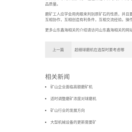
品质量。
磨矿工人应学会用肉眼来判别原矿石的性质，并且
互相协作，互相创造有利条件，互相交流经验。操
更多山东鑫海相关的介绍请访问山东鑫海相关的网站www.a
上一篇
超细球磨机在选型时要考虑哪
相关新闻
矿山企业面临高额磨矿机
适时调整磨矿浓度对球磨机
矿山行业的发展方向
大型机械设备的更新需要矿