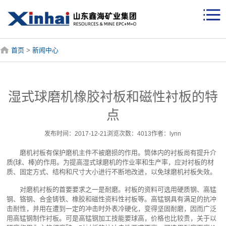
首页
>
新闻中心
湿式球磨机橡胶衬板和磁性衬板的特
点
发布时间：2017-12-21浏览次数：4013作者：lynn
磨机衬板有保护磨机主件不被磨损的作用。筒体内的衬板尚有提升介
质(球、棒)的作用。为提高
湿式球磨机
的作业率和生产率，应对衬板的材
质、固定方式、结构和尺寸大小进行不断地改进，以免球磨机衬板失效。
对磨机衬板的首要要求之一是耐磨。衬板的资料可选用硬质钢、高锰
钢、铬钢、合金铸铁、橡胶和磁性资料性衬板等。高锰钢具有满足的抗冲
击耐性，并用在遭到一定的冲击时外表冷硬化，变得坚固耐磨，因而广泛
用高锰钢制作衬板。可是高锰钢加工技能要球高，价格也比较贵，关于以