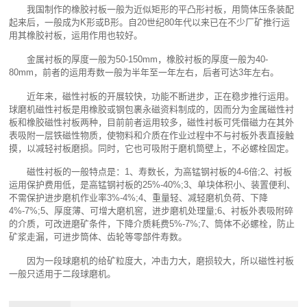
我国制作的橡胶衬板一般为近似矩形的平凸形衬板，用筒体压条装配
起来后，一般成为K形或B形。自20世纪80年代以来已在不少厂矿推行运
用其橡胶衬板，运用作用也较好。
金属衬板的厚度一般为50-150mm，橡胶衬板的厚度一般为40-
80mm，前者的运用寿数一般为半年至一年左右，后者可达3年左右。
近年来，磁性衬板的开展较快，功能不断进步，正在稳步推行运用。
球磨机磁性衬板是用橡胶或钢包裹永磁资料制成的，因而分为金属磁性衬
板和橡胶磁性衬板两种，目前前者运用较多，磁性衬板可凭借磁力在其外
表吸附一层铁磁性物质，使物料和介质在作业过程中不与衬板外表直接触
摸，以减轻衬板磨损。同时，它也可吸附于磨机筒壁上，不必螺栓固定。
磁性衬板的一般特点是：1、寿数长，为高锰钢衬板的4-6倍;2、衬板
运用保护费用低，是高锰钢衬板的25%-40%;3、单块体积小、装置便利、
不需保护进步磨机作业率3%-4%;4、重量轻、减轻磨机负荷、下降
4%-7%;5、厚度薄、可增大磨机窖，进步磨机处理量;6、衬板外表吸附碎
的介质，可改进磨矿条件，下降介质耗费5%-7%;7、筒体不必螺栓，防止
矿浆走漏，可进步筒体、齿轮等零部件寿数。
因为一段球磨机的给矿粒度大，冲击力大，磨损较大，所以磁性衬板
一般只适用于二段球磨机。