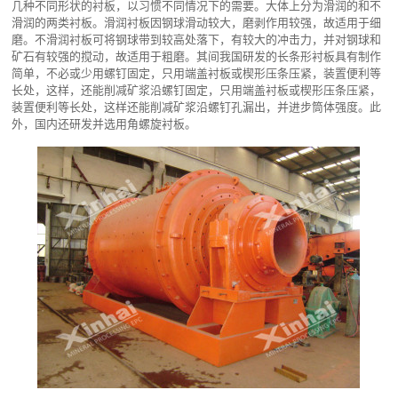
几种不同形状的衬板，以习惯不同情况下的需要。大体上分为滑润的和不
滑润的两类衬板。滑润衬板因钢球滑动较大，磨剥作用较强，故适用于细
磨。不滑润衬板可将钢球带到较高处落下，有较大的冲击力，并对钢球和
矿石有较强的搅动，故适用于粗磨。其间我国研发的长条形衬板具有制作
简单，不必或少用螺钉固定，只用端盖衬板或楔形压条压紧，装置便利等
长处，这样，还能削减矿浆沿螺钉固定，只用端盖衬板或楔形压条压紧，
装置便利等长处，这样还能削减矿浆沿螺钉孔漏出，并进步筒体强度。此
外，国内还研发并选用角螺旋衬板。